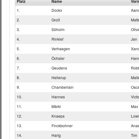
Platz
Name
Vor
1.
Dockx
Aar
2.
Groß
Matt
3.
Söholm
Oliv
4.
Rinklef
Jan
5.
Verhaegen
Xan
6.
Öchsler
Han
7.
Geudens
Rob
8.
Hellerup
Malt
9.
Chamberlain
Osca
10.
Hannes
Victo
11.
Märkl
Max
12.
Knaeps
Low
13.
Finckbohner
Anaé
14.
Harig
Tim