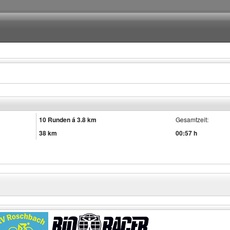
10 Runden á 3.8 km
Gesamtzeit:
38 km
00:57 h