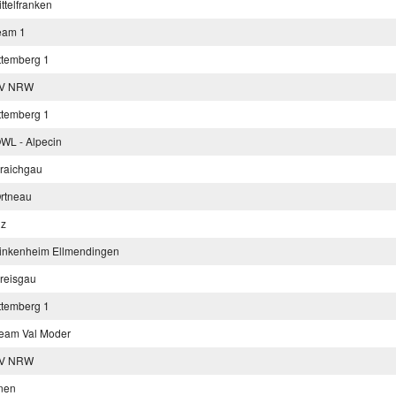
telfranken
eam 1
ttemberg 1
LV NRW
ttemberg 1
WL - Alpecin
raichgau
rtneau
lz
inkenheim Ellmendingen
reisgau
ttemberg 1
eam Val Moder
LV NRW
nen