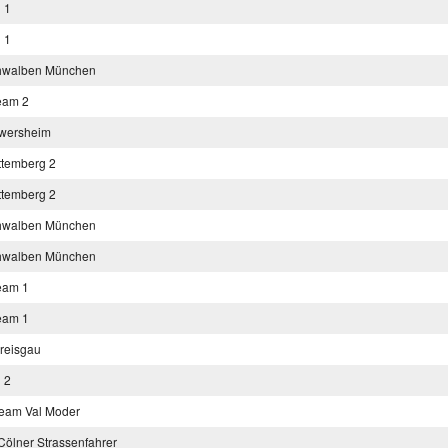
 1
 1
hwalben München
eam 2
wersheim
ttemberg 2
ttemberg 2
hwalben München
hwalben München
eam 1
eam 1
reisgau
 2
eam Val Moder
Cölner Strassenfahrer