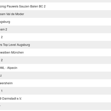
crog Pauwels Sauzen Balen BC 2
eam Val de Moder
gsburg
eam 2
 2
rs Top Level Augsburg
hwalben München
 2
WL - Alpecin
lz
wersheim
 1
 Darmstadt e.V.
r