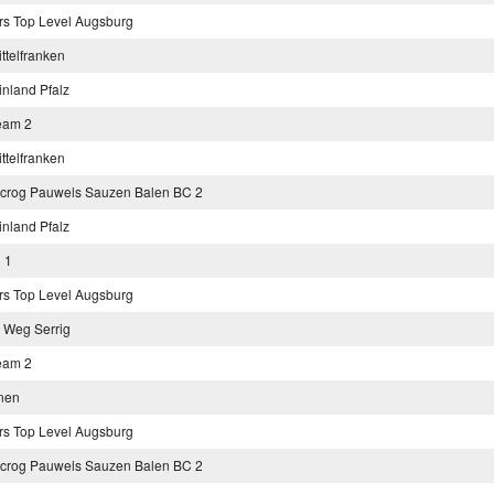
rs Top Level Augsburg
telfranken
nland Pfalz
eam 2
telfranken
crog Pauwels Sauzen Balen BC 2
nland Pfalz
 1
rs Top Level Augsburg
 Weg Serrig
eam 2
nen
rs Top Level Augsburg
crog Pauwels Sauzen Balen BC 2