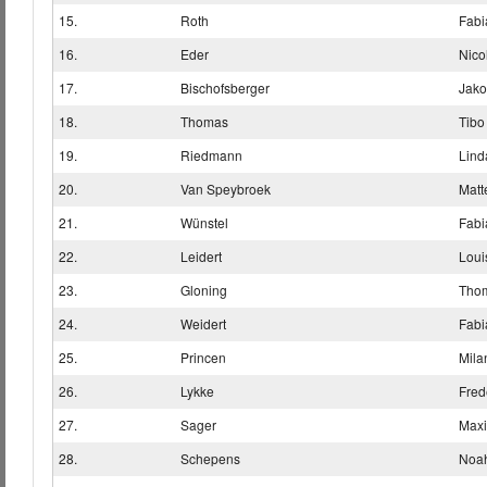
15.
Roth
Fabi
16.
Eder
Nico
17.
Bischofsberger
Jak
18.
Thomas
Tibo
19.
Riedmann
Lind
20.
Van Speybroek
Matt
21.
Wünstel
Fabi
22.
Leidert
Loui
23.
Gloning
Tho
24.
Weidert
Fabi
25.
Princen
Mila
26.
Lykke
Fred
27.
Sager
Maxi
28.
Schepens
Noa