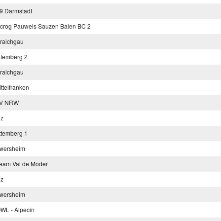
9 Darmstadt
crog Pauwels Sauzen Balen BC 2
raichgau
ttemberg 2
raichgau
telfranken
LV NRW
lz
ttemberg 1
wersheim
eam Val de Moder
lz
wersheim
WL - Alpecin