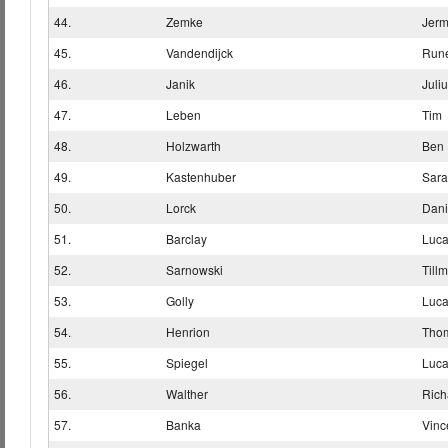
44.
Zemke
Jerm
45.
Vandendijck
Run
46.
Janik
Juli
47.
Leben
Tim
48.
Holzwarth
Ben
49.
Kastenhuber
Sar
50.
Lorck
Dani
51.
Barclay
Luc
52.
Sarnowski
Till
53.
Golly
Luc
54.
Henrion
Tho
55.
Spiegel
Luc
56.
Walther
Rich
57.
Banka
Vinc