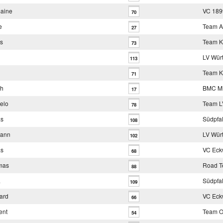
aine
VC 189
70
e
Team A
27
us
Team K
73
LV Wür
113
Team K
71
ah
BMC Mit
17
elo
Team 
78
as
Südpfa
108
mann
LV Wür
102
as
VC Eck
68
mas
Road T
88
a
Südpfa
109
ard
VC Eck
66
ent
Team O
54