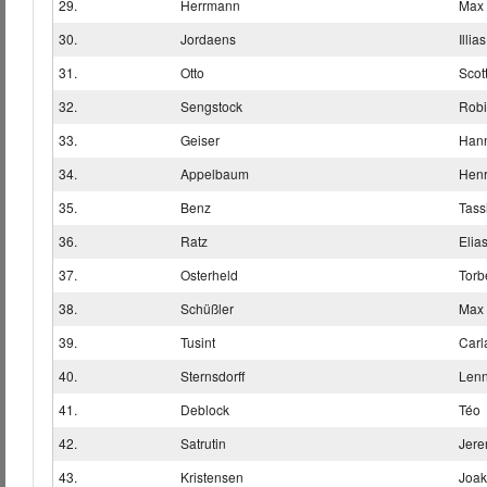
29.
Herrmann
Max
30.
Jordaens
Illias
31.
Otto
Scot
32.
Sengstock
Rob
33.
Geiser
Han
34.
Appelbaum
Henr
35.
Benz
Tass
36.
Ratz
Elia
37.
Osterheld
Torb
38.
Schüßler
Max
39.
Tusint
Carl
40.
Sternsdorff
Len
41.
Deblock
Téo
42.
Satrutin
Jere
43.
Kristensen
Joak