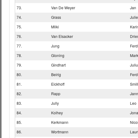
73.
Van De Weyer
Jan
74.
Grass
Juli
75.
Mliki
Kari
76.
Van Elsacker
Drie
77.
Jung
Ferd
78.
Gloning
Mar
79.
Gindhart
Juli
80.
Beirig
Ferd
81.
Eickhoff
Smil
82.
Rapp
Jann
83.
Jully
Leo
84.
Kolhey
Jona
85.
Kerkmann
Nico
86.
Wortmann
Laur