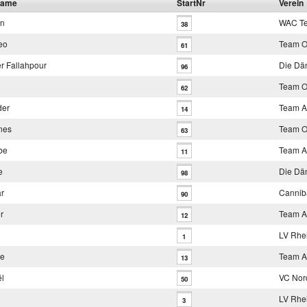
name
StartNr
Verein
on
WAC T
38
eo
Team O
61
er Fallahpour
Die Dä
96
Team O
62
der
Team A
14
nes
Team O
63
be
Team A
11
e
Die Dä
98
r
Cannib
90
r
Team A
12
LV Rhei
1
ie
Team A
13
l
VC Nor
50
LV Rhei
3