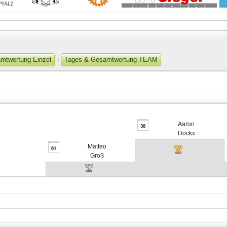
::
mtwertung Einzel
Tages & Gesamtwertung TEAM
Aaron
38
Dockx
Matteo
61
Groß