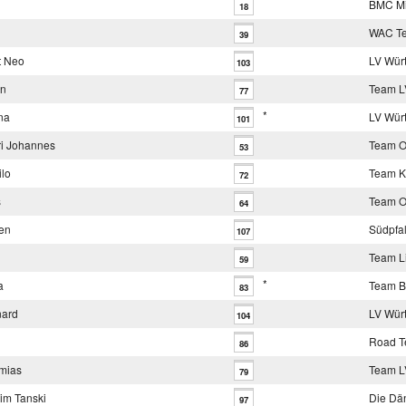
BMC Mit
18
WAC T
39
t Neo
LV Wür
103
in
Team 
77
*
na
LV Wür
101
i Johannes
Team O
53
ilo
Team K
72
s
Team O
64
en
Südpfa
107
Team L
59
*
a
Team B
83
nard
LV Wür
104
Road T
86
mias
Team 
79
im Tanski
Die Dä
97