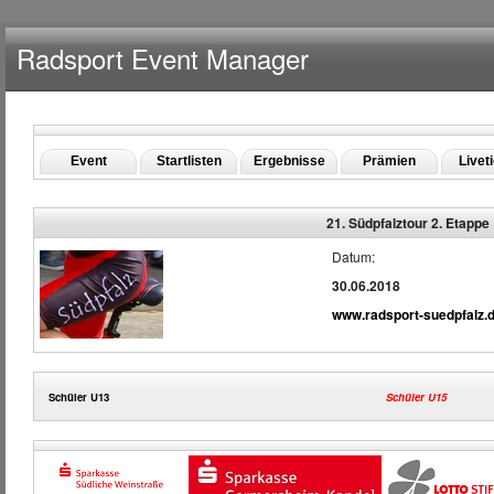
Radsport Event Manager
Event
Startlisten
Ergebnisse
Prämien
Livet
21. Südpfalztour 2. Etappe
Datum:
30.06.2018
www.radsport-suedpfalz.
Schüler U13
Schüler U15