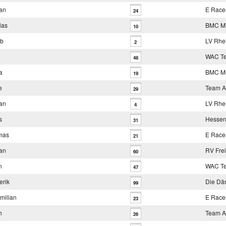
an
E Race
24
las
BMC Mit
10
ob
LV Rhei
2
WAC T
48
a
BMC Mit
19
e
Team A
29
an
LV Rhei
4
s
Hessen
31
mas
E Race
21
an
RV Frei
60
n
WAC T
47
erik
Die Dä
99
milian
E Race
23
h
Team A
26