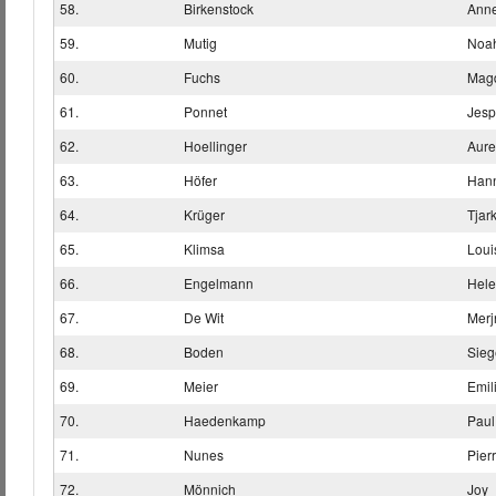
58.
Birkenstock
Ann
59.
Mutig
Noa
60.
Fuchs
Mag
61.
Ponnet
Jesp
62.
Hoellinger
Aure
63.
Höfer
Han
64.
Krüger
Tjar
65.
Klimsa
Loui
66.
Engelmann
Hel
67.
De Wit
Merj
68.
Boden
Sieg
69.
Meier
Emil
70.
Haedenkamp
Paul
71.
Nunes
Pierr
72.
Mönnich
Joy