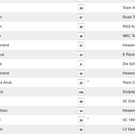
Team A
28
en
Road T
87
m
RSG Au
40
s
WAC T
49
inand
Hessen
41
kus
E Race
22
us
Die Sc
8
inand
Hessen
42
*
la Anuk
Team O
52
is
Südpfa
106
VC Eck
69
than
Hessen
34
*
l
VC 1899
20
in
LV Saa
92