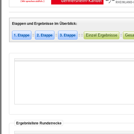
Etappen und Ergebnisse im Überblick:
::
::
::
::
::
1. Etappe
2. Etappe
3. Etappe
Einzel Ergebnisse
Gesa
Ergebnisliste Rundstrecke