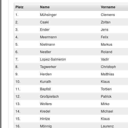
Platz
Name
Vorname
1.
Mühsinger
Clemens
2.
Csaki
Zoltan
3.
Ender
Jens
4.
Meermann
Felix
5.
Nietmann
Markus
6.
Nestler
Roland
7.
Lopez-Salmeron
Vadir
8.
Tagwerker
Christoph
9.
Herden
Matthias
10.
Kunath
Klaus
11.
Baptist
Torben
12.
Großpietsch
Patrick
13.
Wolters
Mirko
14.
Kredel
Michael
15.
Hintze
Klaus
16.
Mönnig
Laurenz