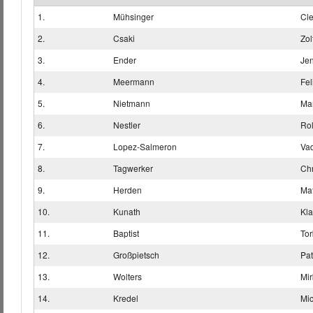
1.
Mühsinger
Cl
2.
Csaki
Zol
3.
Ender
Je
4.
Meermann
Fel
5.
Nietmann
Ma
6.
Nestler
Ro
7.
Lopez-Salmeron
Vad
8.
Tagwerker
Chr
9.
Herden
Mat
10.
Kunath
Kl
11.
Baptist
To
12.
Großpietsch
Pat
13.
Wolters
Mir
14.
Kredel
Mi