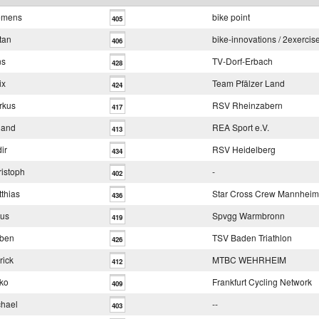
emens
bike point
405
tan
bike-innovations / 2exercis
406
ns
TV-Dorf-Erbach
428
ix
Team Pfälzer Land
424
rkus
RSV Rheinzabern
417
land
REA Sport e.V.
413
ir
RSV Heidelberg
434
istoph
-
402
thias
Star Cross Crew Mannheim
436
aus
Spvgg Warmbronn
419
rben
TSV Baden Triathlon
426
rick
MTBC WEHRHEIM
412
ko
Frankfurt Cycling Network
409
chael
--
403