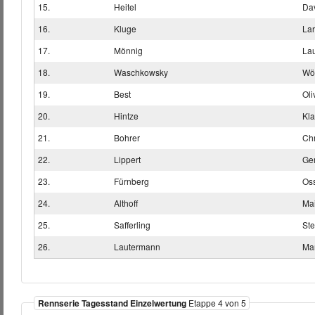
15.
Heitel
Da
16.
Kluge
Lar
17.
Mönnig
La
18.
Waschkowsky
Wö
19.
Best
Oli
20.
Hintze
Kl
21.
Bohrer
Chr
22.
Lippert
Ge
23.
Fürnberg
Os
24.
Althoff
Ma
25.
Safferling
Ste
26.
Lautermann
Ma
Rennserie Tagesstand Einzelwertung
Etappe 4 von 5