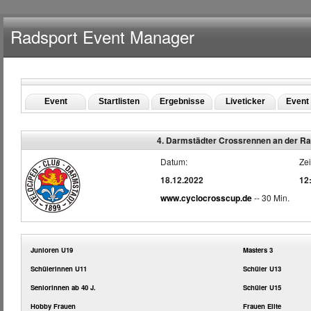
Radsport Event Manager
Event
Startlisten
Ergebnisse
Liveticker
Event 
4. Darmstädter Crossrennen an der Ra
Datum:
Zei
18.12.2022
12
www.cyclocrosscup.de
-- 30 Min.
Junioren U19
Masters 3
Schülerinnen U11
Schüler U13
Seniorinnen ab 40 J.
Schüler U15
Hobby Frauen
Frauen Elite