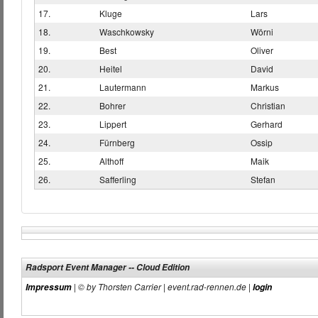
17.
Kluge
Lars
18.
Waschkowsky
Wörni
19.
Best
Oliver
20.
Heitel
David
21.
Lautermann
Markus
22.
Bohrer
Christian
23.
Lippert
Gerhard
24.
Fürnberg
Ossip
25.
Althoff
Maik
26.
Safferling
Stefan
Radsport Event Manager -- Cloud Edition
| © by Thorsten Carrier | event.rad-rennen.de |
Impressum
login