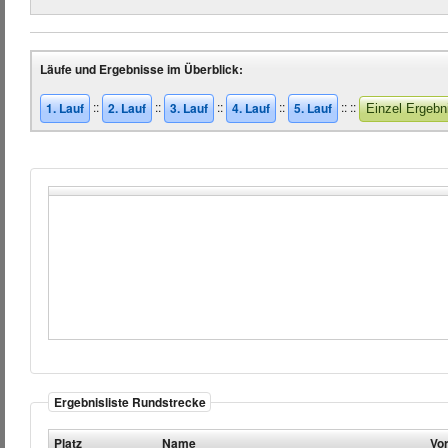
Läufe und Ergebnisse im Überblick:
::
::
::
::
::
::
1. Lauf
2. Lauf
3. Lauf
4. Lauf
5. Lauf
Einzel Ergebn
Ergebnisliste Rundstrecke
Platz
Name
Vo