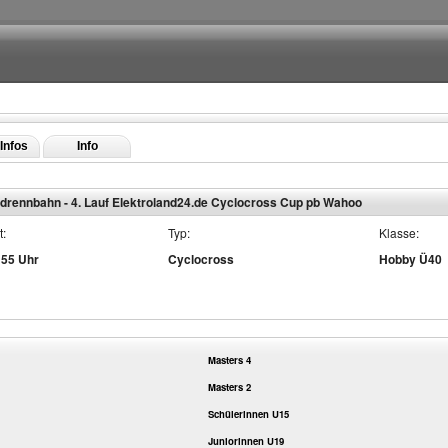
Infos
Info
drennbahn - 4. Lauf Elektroland24.de Cyclocross Cup pb Wahoo
t:
Typ:
Klasse:
:55 Uhr
Cyclocross
Hobby Ü40
Masters 4
Masters 2
Schülerinnen U15
Juniorinnen U19