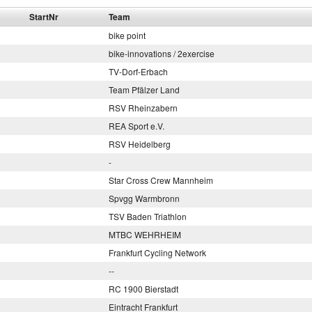
StartNr
Team
bike point
bike-innovations / 2exercise
TV-Dorf-Erbach
Team Pfälzer Land
RSV Rheinzabern
REA Sport e.V.
RSV Heidelberg
-
Star Cross Crew Mannheim
Spvgg Warmbronn
TSV Baden Triathlon
MTBC WEHRHEIM
Frankfurt Cycling Network
--
RC 1900 Bierstadt
Eintracht Frankfurt