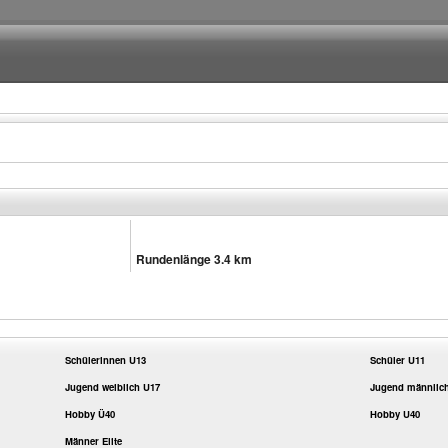
Rundenlänge 3.4 km
Schülerinnen U13
Schüler U11
Jugend weiblich U17
Jugend männlic
Hobby Ü40
Hobby U40
Männer Elite