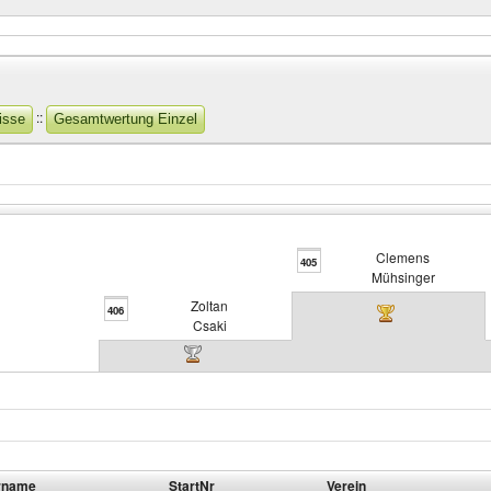
::
isse
Gesamtwertung Einzel
Clemens
405
Mühsinger
Zoltan
406
Csaki
rname
StartNr
Verein