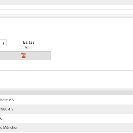
Balázs
3
Máté
heim e.V.
980 e.V.
V.
be München