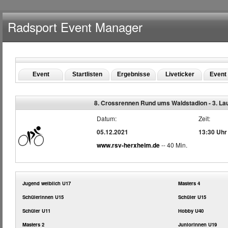
Radsport Event Manager
Event
Startlisten
Ergebnisse
Liveticker
Event 
8. Crossrennen Rund ums Waldstadion - 3. La
Datum:
Zeit:
05.12.2021
13:30 Uhr
www.rsv-herxheim.de
-- 40 Min.
Jugend weiblich U17
Masters 4
Schülerinnen U15
Schüler U15
Schüler U11
Hobby U40
Masters 2
Juniorinnen U19