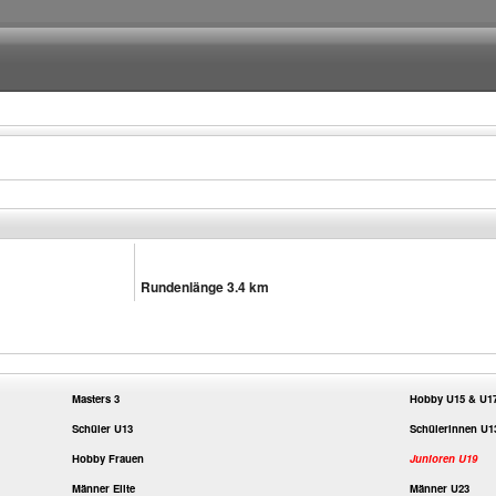
Rundenlänge 3.4 km
Masters 3
Hobby U15 & U1
Schüler U13
Schülerinnen U1
Hobby Frauen
Junioren U19
Männer Elite
Männer U23