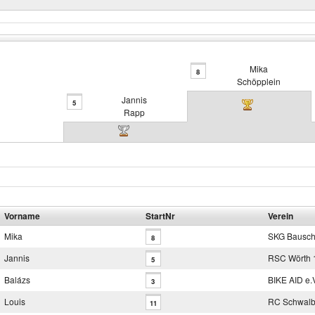
Mika
8
Schöpplein
Jannis
5
Rapp
Vorname
StartNr
Verein
Mika
SKG Bausch
8
Jannis
RSC Wörth 1
5
Balázs
BIKE AID e.
3
Louis
RC Schwal
11