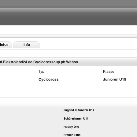
Infos
Info
uf Elektroland24.de Cyclocrosscup pb Wahoo
Typ:
Klasse:
Cyclocross
Junioren U19
Jugend männlich U17
Schülerinnen U11
Hobby Ü40
Frauen Elite