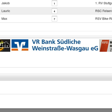
Jakob
1. RV Stuttg
1
Lauric
RSC Felsen
4
Max
RSV Bike-Ri
7